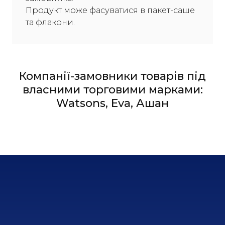
Продукт може фасуватися в пакет-саше
та флакони.
Компанії-замовники товарів під
власними торговими марками:
Watsons, Еva, Ашан