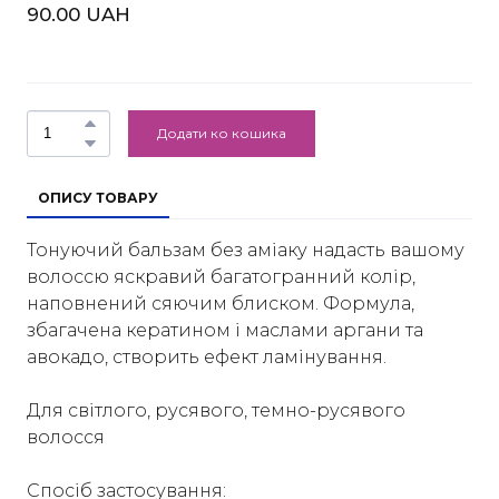
90.00 UAH
Додати ко кошика
ОПИСУ ТОВАРУ
Тонуючий бальзам без аміаку надасть вашому
волоссю яскравий багатогранний колір,
наповнений сяючим блиском. Формула,
збагачена кератином і маслами аргани та
авокадо, створить ефект ламінування.
Для світлого, русявого, темно-русявого
волосся
Спосіб застосування: