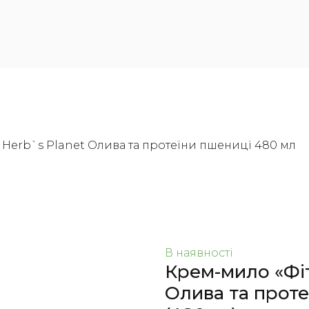
» Herb`s Planet Олива та протеїни пшениці 480 мл
В наявності
Крем-мило «Фіт
Олива та проте