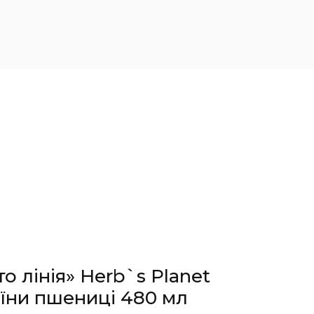
о лінія» Herb`s Planet
їни пшениці 480 мл