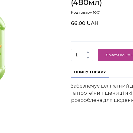
(480мл)
Код товару 1001
66.00 UAH
Додати ко ко
ОПИСУ ТОВАРУ
Забезпечує делікатний д
та протеїни пшениці як
розроблена для щоденн