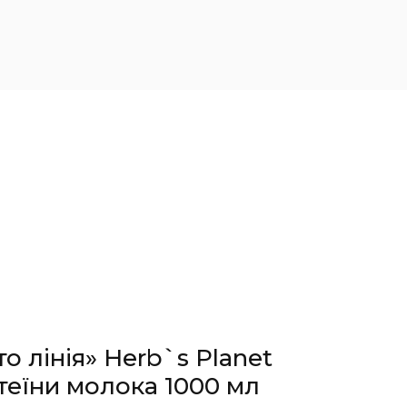
о лінія» Herb`s Planet
теїни молока 1000 мл