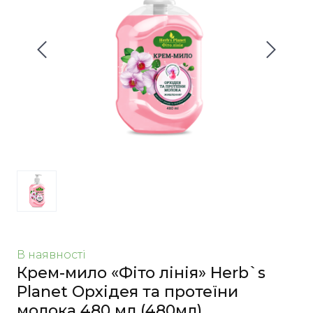
В наявності
Крем-мило «Фіто лінія» Herb`s
Planet Орхідея та протеїни
молока 480 мл
(480мл)