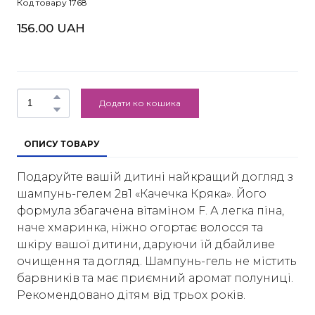
Код товару 1768
156.00 UAH
Додати ко кошика
ОПИСУ ТОВАРУ
Подаруйте вашій дитині найкращий догляд з
шампунь-гелем 2в1 «Качечка Кряка». Його
формула збагачена вітаміном F. А легка піна,
наче хмаринка, ніжно огортає волосся та
шкіру вашої дитини, даруючи їй дбайливе
очищення та догляд. Шампунь-гель не містить
барвників та має приємний аромат полуниці.
Рекомендовано дітям від трьох років.