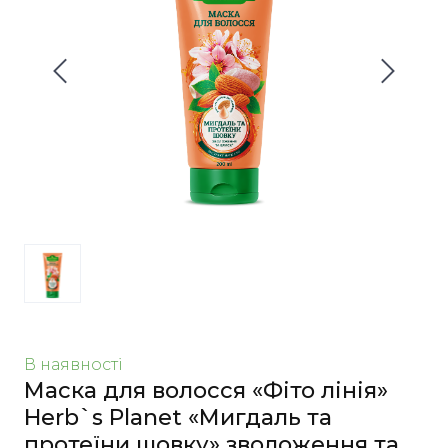
В наявності
Маска для волосся «Фіто лінія»
Herb`s Planet «Мигдаль та
протеїни шовку» зволоження та