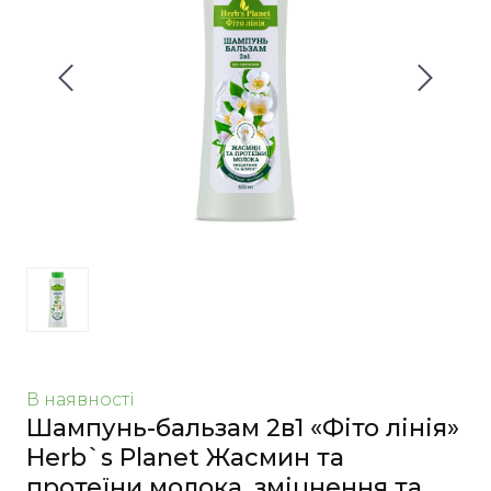
В наявності
Шампунь-бальзам 2в1 «Фіто лінія»
Herb`s Planet Жасмин та
протеїни молока, зміцнення та