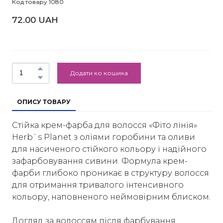
Код товару 1080
72.00 UAH
Додати ко кошика
ОПИСУ ТОВАРУ
Стійка крем-фарба для волосся «Фіто лінія»
Нerb`s Planet з оліями горобини та оливи
для насиченого стійкого кольору і надійного
зафарбовування сивини. Формула крем-
фарби глибоко проникає в структуру волосся
для отримання тривалого інтенсивного
кольору, наповненого неймовірним блиском.
Догляд за волоссям після фарбування.