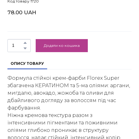
Код товару 1720
78.00 UAH
Додати ко кошика
ОПИСУ ТОВАРУ
Формула стійкої крем-фарби Florex Super
збагачена КЕРАТИНОМ та 5-ма оліями: аргани,
мигдалю, авокадо, жожоба та оливи для
дбайливого догляду за волоссям під час
фарбування.
Ніжна кремова текстура разом з
інтенсивними пігментами та поживними
оліями глибоко проникає в структуру
волосся, надає стійкий, інтенсивний колір.