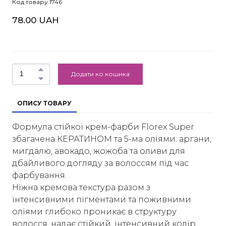
Код товару 1746
78.00 UAH
Додати ко кошика
ОПИСУ ТОВАРУ
Формула стійкої крем-фарби Florex Super
збагачена КЕРАТИНОМ та 5-ма оліями: аргани,
мигдалю, авокадо, жожоба та оливи для
дбайливого догляду за волоссям під час
фарбування.
Ніжна кремова текстура разом з
інтенсивними пігментами та поживними
оліями глибоко проникає в структуру
волосся, надає стійкий, інтенсивний колір.