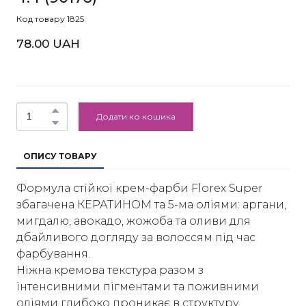
Код товару 1825
78.00 UAH
Додати ко кошика
ОПИСУ ТОВАРУ
Формула стійкої крем-фарби Florex Super
збагачена КЕРАТИНОМ та 5-ма оліями: аргани,
мигдалю, авокадо, жожоба та оливи для
дбайливого догляду за волоссям під час
фарбування.
Ніжна кремова текстура разом з
інтенсивними пігментами та поживними
оліями глибоко проникає в структуру