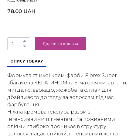
Код товару 1827
78.00 UAH
Додати ко кошика
ОПИСУ ТОВАРУ
Формула стійкої крем-фарби Florex Super
збагачена КЕРАТИНОМ та 5-ма оліями: аргани,
мигдалю, авокадо, жожоба та оливи для
дбайливого догляду за волоссям під час
фарбування.
Ніжна кремова текстура разом з
інтенсивними пігментами та поживними
оліями глибоко проникає в структуру
волосся, надає стійкий, інтенсивний колір.