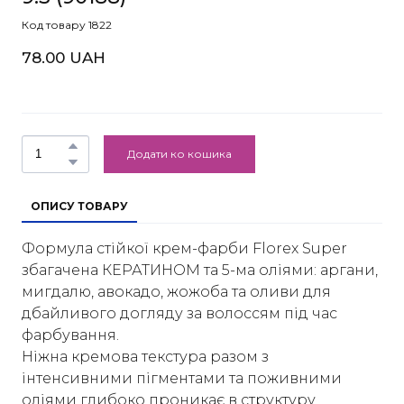
Код товару 1822
78.00 UAH
Додати ко кошика
ОПИСУ ТОВАРУ
Формула стійкої крем-фарби Florex Super
збагачена КЕРАТИНОМ та 5-ма оліями: аргани,
мигдалю, авокадо, жожоба та оливи для
дбайливого догляду за волоссям під час
фарбування.
Ніжна кремова текстура разом з
інтенсивними пігментами та поживними
оліями глибоко проникає в структуру