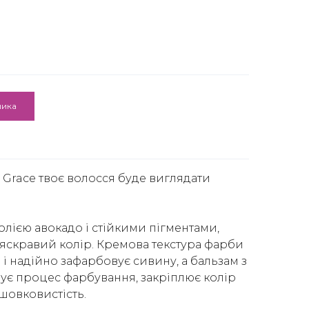
шика
 Grace твоє волосся буде виглядати
лією авокадо і стійкими пігментами,
 яскравий колір. Кремова текстура фарби
е і надійно зафарбовує сивину, а бальзам з
є процес фарбування, закріплює колір
 шовковистість.