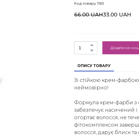
Код товару 1163
66.00 UAH
33.00 UAH
Додати ко ко
ОПИСУ ТОВАРУ
Зі стійкою крем-фарбою
неймовірно!
Формула крем-фарби з о
забезпечує насичений і
огортає волосся, не теч
фітокомплексом завершу
волосся, дарує блиск та