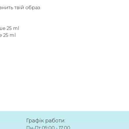
нить твій образ.
ше 25 ml
е 25 ml
Графік работи:
Пн-Пт 09:00 - 17:00