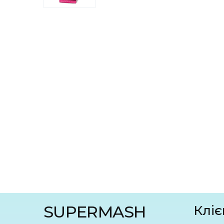
SUPERMASH
Кліє